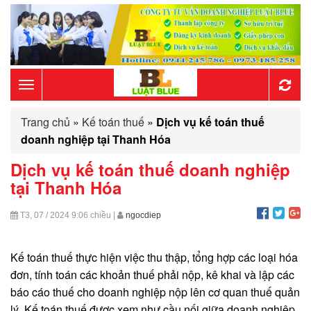
Toggle
Trang chủ
»
Kế toán thuế
»
Dịch vụ kế toán thuế
navigation
doanh nghiệp tại Thanh Hóa
Dịch vụ kế toán thuế doanh nghiệp
tại Thanh Hóa
T3, 07 / 2024
9:06 chiều
|
ngocdiep
Kế toán thuế thực hiện việc thu thập, tổng hợp các loại hóa
đơn, tính toán các khoản thuế phải nộp, kê khai và lập các
báo cáo thuế cho doanh nghiệp nộp lên cơ quan thuế quản
lý. Kế toán thuế được xem như cầu nối giữa doanh nghiệp